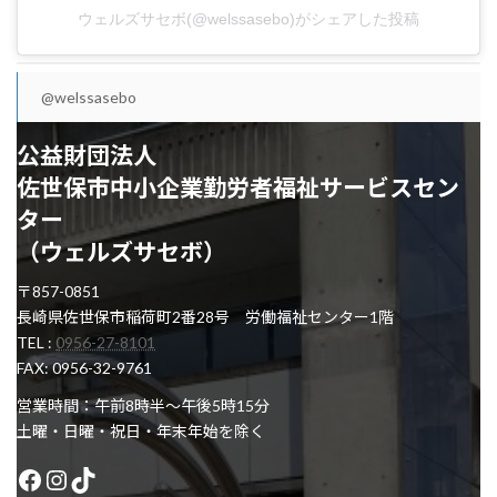
ウェルズサセボ(@welssasebo)がシェアした投稿
@welssasebo
公益財団法人
佐世保市中小企業勤労者福祉サービスセン
ター
（ウェルズサセボ）
〒857-0851
長崎県佐世保市稲荷町2番28号 労働福祉センター1階
TEL :
0956-27-8101
FAX: 0956-32-9761
営業時間：午前8時半～午後5時15分
土曜・日曜・祝日・年末年始を除く
Facebook
Instagram
TikTok